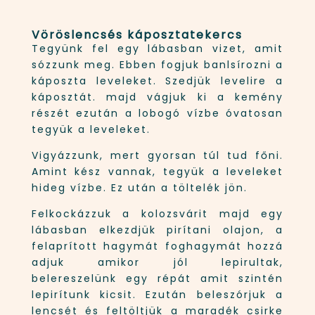
Vöröslencsés káposztatekercs
Tegyünk fel egy lábasban vizet, amit
sózzunk meg. Ebben fogjuk banlsírozni a
káposzta leveleket. Szedjük levelire a
káposztát. majd vágjuk ki a kemény
részét ezután a lobogó vízbe óvatosan
tegyük a leveleket.
Vigyázzunk, mert gyorsan túl tud főni.
Amint kész vannak, tegyük a leveleket
hideg vízbe. Ez után a töltelék jön.
Felkockázzuk a kolozsvárit majd egy
lábasban elkezdjük pirítani olajon, a
felaprított hagymát foghagymát hozzá
adjuk amikor jól lepirultak,
belereszelünk egy répát amit szintén
lepirítunk kicsit. Ezután beleszórjuk a
lencsét és feltöltjük a maradék csirke