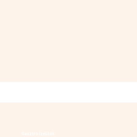
Kövess minket facebookon
Gasztro Ízelítők