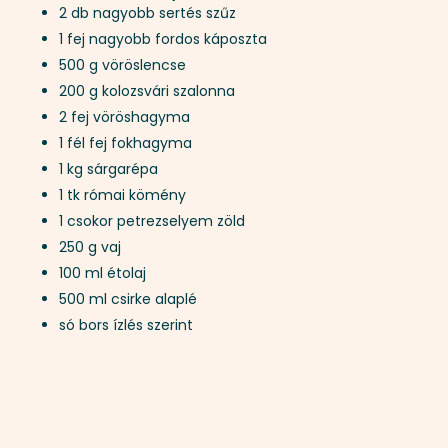
2 db nagyobb sertés szűz
1 fej nagyobb fordos káposzta
500 g vöröslencse
200 g kolozsvári szalonna
2 fej vöröshagyma
1 fél fej fokhagyma
1 kg sárgarépa
1 tk római kömény
1 csokor petrezselyem zöld
250 g vaj
100 ml étolaj
500 ml csirke alaplé
só bors ízlés szerint