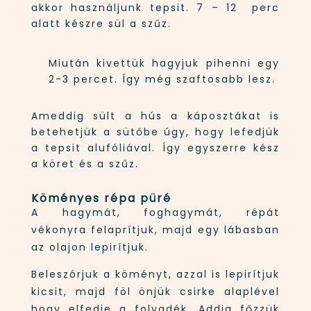
akkor használjunk tepsit. 7 – 12 perc
alatt készre sül a szűz.
Miután kivettük hagyjuk pihenni egy
2-3 percet. Így még szaftosabb lesz.
Ameddig sült a hús a káposztákat is
betehetjük a sütőbe úgy, hogy lefedjük
a tepsit alufóliával. Így egyszerre kész
a köret és a szűz.
Köményes répa püré
A hagymát, foghagymát, répát
vékonyra felaprítjuk, majd egy lábasban
az olajon lepirítjuk.
Beleszórjuk a köményt, azzal is lepirítjuk
kicsit, majd föl önjük csirke alaplével
hogy elfedje a folyadék. Addig főzzük