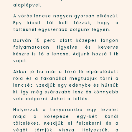
alaplépvel.
A vörös lencse nagyon gyorsan elkészül.
Egy kicsit túl kell főzzük, hogy a
töltésnél egyszerűbb dolgunk legyen.
Durván 15 perc alatt közepes lángon
folyamatosan figyelve és keverve
készre is fő a lencse. Adjunk hozzá 1 tk
vajat.
Akkor jó ha már a főző lé elpárolódott
róla és a fakanállal megtudjuk törni a
lencsét. Szedjük egy edénybe és hűtsük
ki. Így még szárazabb lesz és könnyebb
vele dolgozni. Jöhet a töltés.
Helyezzük a tenyerünkbe egy levelet
majd a közepébe egy-két kanál
tölteléket. Kezdjük el feltekerni és a
végét tömjük vissza. Helyezzük, a