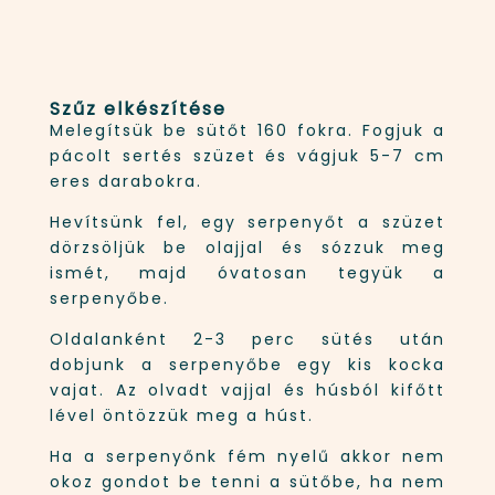
Szűz elkészítése
Melegítsük be sütőt 160 fokra. Fogjuk a
pácolt sertés szüzet és vágjuk 5-7 cm
eres darabokra.
Hevítsünk fel, egy serpenyőt a szüzet
dörzsöljük be olajjal és sózzuk meg
ismét, majd óvatosan tegyük a
serpenyőbe.
Oldalanként 2-3 perc sütés után
dobjunk a serpenyőbe egy kis kocka
vajat. Az olvadt vajjal és húsból kifőtt
lével öntözzük meg a húst.
Ha a serpenyőnk fém nyelű akkor nem
okoz gondot be tenni a sütőbe, ha nem