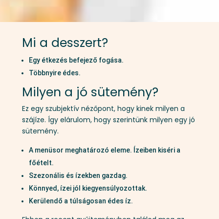
Mi a desszert?
Egy étkezés befejező fogása.
Többnyire édes.
Milyen a jó sütemény?
Ez egy szubjektív nézőpont, hogy kinek milyen a
szájíze. Így elárulom, hogy szerintünk milyen egy jó
sütemény.
A menüsor meghatározó eleme. Ízeiben kiséri a
főételt.
Szezonális és ízekben gazdag.
Könnyed, ízei jól kiegyensúlyozottak.
Kerülendő a túlságosan édes íz.