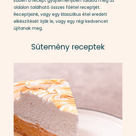
Ebben a recept gyűjteményben találod meg az
oldalon található összes főétel receptjét.
Receptjeink, vagy egy klasszikus étel eredeti
elkészítését írják le, vagy egy régi kedvencet
újítanak meg.
Sütemény receptek