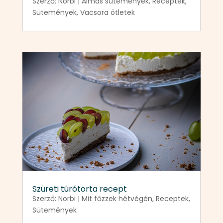
Szerző:
Norbi
|
Almás sütemények
,
Receptek
,
Sütemények
,
Vacsora ötletek
Szüreti túrótorta recept
Szerző:
Norbi
|
Mit főzzek hétvégén
,
Receptek
,
Sütemények