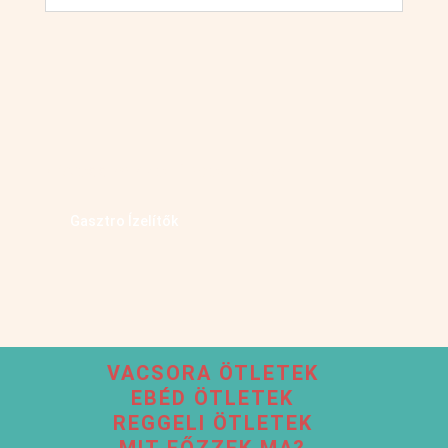
Kövess minket facebookon
Gasztro Ízelítők
VACSORA ÖTLETEK
EBÉD ÖTLETEK
REGGELI ÖTLETEK