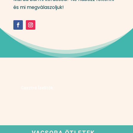
és mi megválaszoljuk!
Kövess minket facebookon
Gasztro Ízelítők