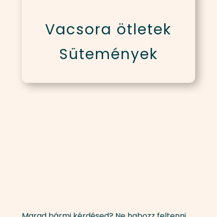
Vacsora ötletek
Sütemények
Marad bármi kérdésed? Ne habozz feltenni