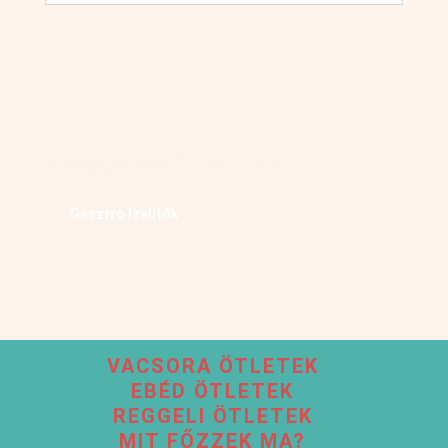
Kövess minket facebookon
Gasztro Ízelítők
VACSORA ÖTLETEK
EBÉD ÖTLETEK
REGGELI ÖTLETEK
MIT FŐZZEK MA?