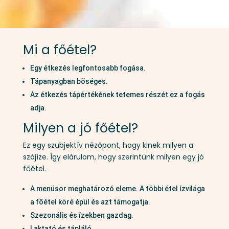
Mi a főétel?
Egy étkezés legfontosabb fogása.
Tápanyagban bőséges.
Az étkezés tápértékének tetemes részét ez a fogás
adja.
Milyen a jó főétel?
Ez egy szubjektív nézőpont, hogy kinek milyen a
szájíze. Így elárulom, hogy szerintünk milyen egy jó
főétel.
A menüsor meghatározó eleme. A többi étel ízvilága
a főétel köré épül és azt támogatja.
Szezonális és ízekben gazdag.
Laktató és tápláló