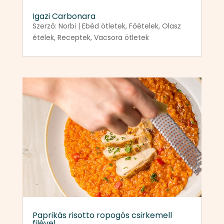
Igazi Carbonara
Szerző:
Norbi
|
Ebéd ötletek
,
Főételek
,
Olasz
ételek
,
Receptek
,
Vacsora ötletek
Paprikás risotto ropogós csirkemell
filével