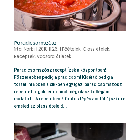
Paradicsomszósz
írta:
Norbi
|
2018.11.26.
|
Főételek
,
Olasz ételek
,
Receptek
,
Vacsora ötletek
Paradicsomszósz recept Ízek a központban!
Főszerepben pedig a pradicsom! Kisértő pedig a
tortellini Ebben a cikkben egy igazi paradicsomszósz
receptet fogok leírni, amit még olasz kollégám
mutatott. A receptben 2 fontos lépés amitől új szintre
emeled az olasz ételeid...