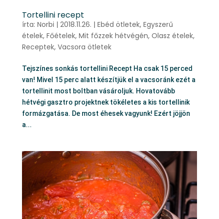
Tortellini recept
írta:
Norbi
|
2018.11.26.
|
Ebéd ötletek
,
Egyszerű
ételek
,
Főételek
,
Mit főzzek hétvégén
,
Olasz ételek
,
Receptek
,
Vacsora ötletek
Tejszínes sonkás tortellini Recept Ha csak 15 perced
van! Mivel 15 perc alatt készítjük el a vacsoránk ezét a
tortellinit most boltban vásároljuk. Hovatovább
hétvégi gasztro projektnek tökéletes a kis tortellinik
formázgatása. De most éhesek vagyunk! Ezért jöjjön
a...