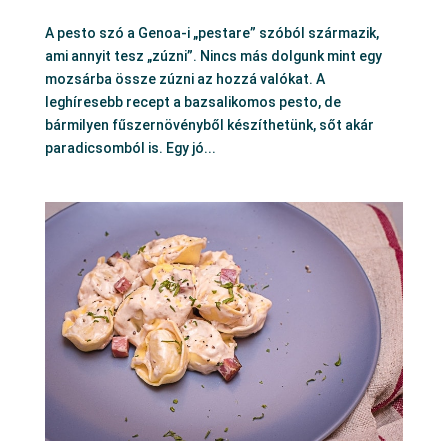
A pesto szó a Genoa-i „pestare” szóból származik,
ami annyit tesz „zúzni”. Nincs más dolgunk mint egy
mozsárba össze zúzni az hozzá valókat. A
leghíresebb recept a bazsalikomos pesto, de
bármilyen fűszernövényből készíthetünk, sőt akár
paradicsomból is. Egy jó...