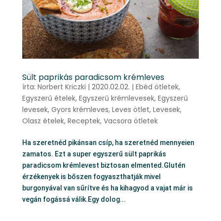
Sült paprikás paradicsom krémleves
írta:
Norbert Kriczki
|
2020.02.02.
|
Ebéd ötletek
,
Egyszerű ételek
,
Egyszerű krémlevesek
,
Egyszerű
levesek
,
Gyors krémleves
,
Leves ötlet
,
Levesek
,
Olasz ételek
,
Receptek
,
Vacsora ötletek
Ha szeretnéd pikánsan csíp, ha szeretnéd mennyeien
zamatos. Ezt a super egyszerű sült paprikás
paradicsom krémlevest biztosan elmented.Glutén
érzékenyek is bőszen fogyaszthatják mivel
burgonyával van sűrítve és ha kihagyod a vajat már is
vegán fogássá válik.Egy dolog...