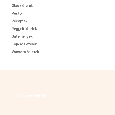
Olasz ételek
Pesto
Receptek
Reggeli ötletek
Sütemények
Tojásos ételek
Vacsora ötletek
Kövess minket facebookon
Gasztro Ízelítők