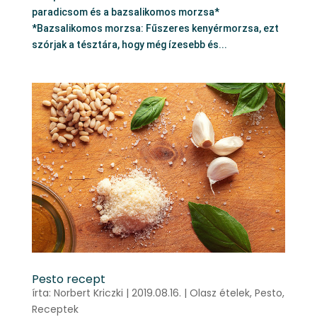
paradicsom és a bazsalikomos morzsa*
*Bazsalikomos morzsa: Fűszeres kenyérmorzsa, ezt
szórjak a tésztára, hogy még ízesebb és...
Pesto recept
írta:
Norbert Kriczki
|
2019.08.16.
|
Olasz ételek
,
Pesto
,
Receptek