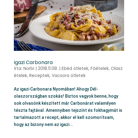
Igazi Carbonara
írta:
Norbi
|
2018.11.08.
|
Ebéd ötletek
,
Főételek
,
Olasz
ételek
,
Receptek
,
Vacsora ötletek
Az igazi Carbonara Nyomában! Ahogy Dél-
olaszországban szokás! Biztos vagyok benne, hogy
sok olvasónk készített már Carbonárat valamilyen
tészta fajtával. Amennyiben tejszínt és fokhagymát is
tartalmazott a recept, akkor el kell szomorítsam,
hogy az bizony nem az igazi...