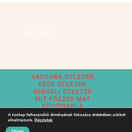
Kövess minket facebookon
Gasztro Ízelítők
VACSORA ÖTLETEK
EBÉD ÖTLETEK
REGGELI ÖTLETEK
MIT FŐZZEK MA?
FŐZŐISKOLA
A honlap felhasználói élményének fokozása érdekében sütiket
alkalmazunk.
Részletek
Elfogad