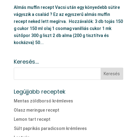
Almás muffin recept Vacsi után egy könyedebb sütire
vágyszik a család ? Ez az egyszerű almás muffin
recept neked lett megírva. Hozzávalók: 3 db tojás 150
g cukor 150 ml olaj 1 csomag vanilliás cukor 1 mk
sütőpor 300 g liszt 2 db alma (200 g tisztítva és
kockázva) 50...
Keresés….
Legújjabb receptek
Mentas zöldborsó krémleves
Olasz meringue recept
Lemon tart recept
Sült paprikás paradicsom krémleves