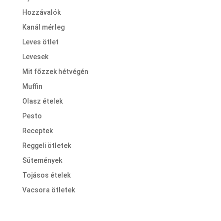
Hozzávalók
Kanál mérleg
Leves ötlet
Levesek
Mit főzzek hétvégén
Muffin
Olasz ételek
Pesto
Receptek
Reggeli ötletek
Sütemények
Tojásos ételek
Vacsora ötletek