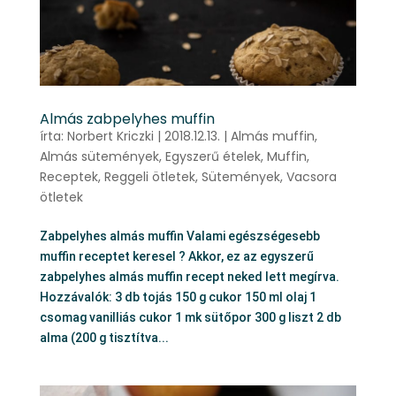
Almás zabpelyhes muffin
írta:
Norbert Kriczki
|
2018.12.13.
|
Almás muffin
,
Almás sütemények
,
Egyszerű ételek
,
Muffin
,
Receptek
,
Reggeli ötletek
,
Sütemények
,
Vacsora
ötletek
Zabpelyhes almás muffin Valami egészségesebb
muffin receptet keresel ? Akkor, ez az egyszerű
zabpelyhes almás muffin recept neked lett megírva.
Hozzávalók: 3 db tojás 150 g cukor 150 ml olaj 1
csomag vanilliás cukor 1 mk sütőpor 300 g liszt 2 db
alma (200 g tisztítva...