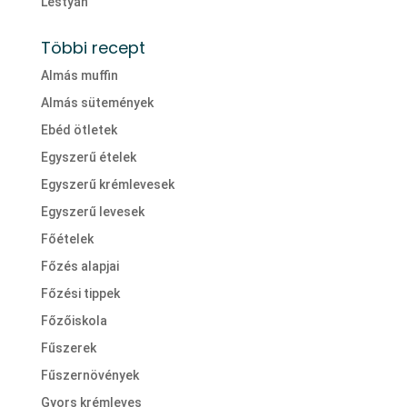
Lestyán
Többi recept
Almás muffin
Almás sütemények
Ebéd ötletek
Egyszerű ételek
Egyszerű krémlevesek
Egyszerű levesek
Főételek
Főzés alapjai
Főzési tippek
Főzőiskola
Fűszerek
Fűszernövények
Gyors krémleves