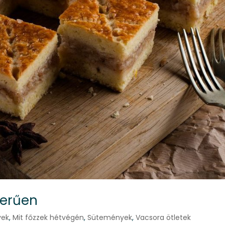
zerűen
yek
,
Mit főzzek hétvégén
,
Sütemények
,
Vacsora ötletek