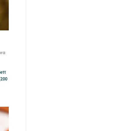
ora
lett
(200