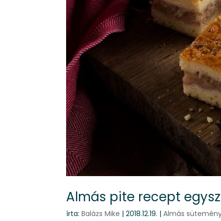
Almás pite recept egys
írta:
Balázs Mike
|
2018.12.19.
|
Almás sütemén