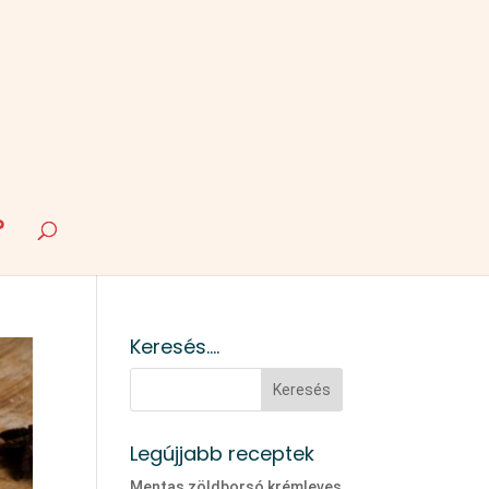
?
Keresés….
Legújjabb receptek
Mentas zöldborsó krémleves