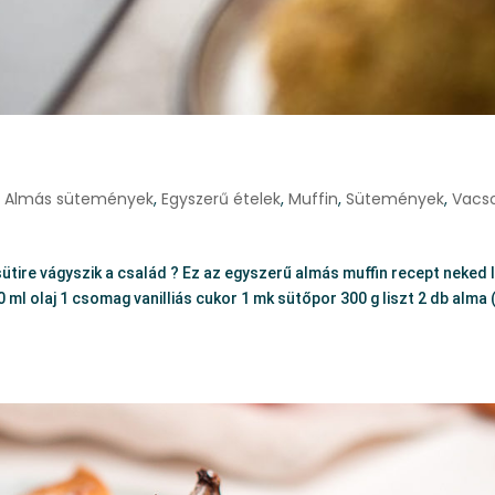
,
Almás sütemények
,
Egyszerű ételek
,
Muffin
,
Sütemények
,
Vacs
ütire vágyszik a család ? Ez az egyszerű almás muffin recept neked 
 ml olaj 1 csomag vanilliás cukor 1 mk sütőpor 300 g liszt 2 db alma 