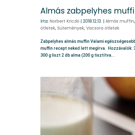
Almás zabpelyhes muff
írta:
Norbert Kriczki
|
2018.12.13.
|
Almás muffin
ötletek
,
Sütemények
,
Vacsora ötletek
Zabpelyhes almás muffin Valami egészségesebb 
muffin recept neked lett megírva. Hozzávalók: 3
300 g liszt 2 db alma (200 g tisztítva...