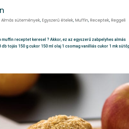
in
,
Almás sütemények
,
Egyszerű ételek
,
Muffin
,
Receptek
,
Reggeli
muffin receptet keresel ? Akkor, ez az egyszerű zabpelyhes almás
 db tojás 150 g cukor 150 ml olaj 1 csomag vanilliás cukor 1 mk sütő