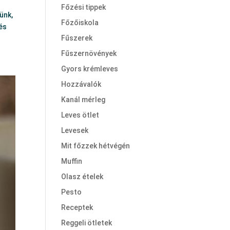
Főzési tippek
ünk,
Főzőiskola
és
Fűszerek
Fűszernövények
Gyors krémleves
Hozzávalók
Kanál mérleg
Leves ötlet
Levesek
Mit főzzek hétvégén
Muffin
Olasz ételek
Pesto
Receptek
Reggeli ötletek