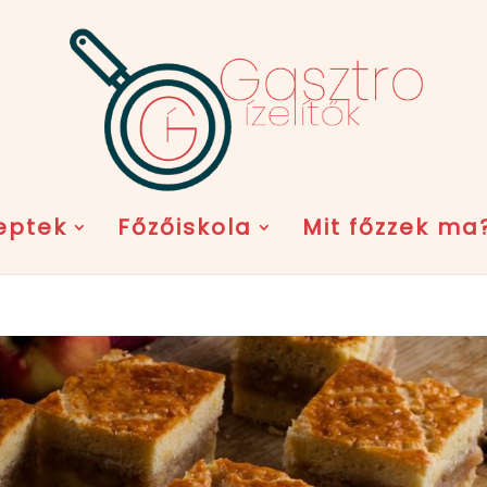
eptek
Főzőiskola
Mit főzzek ma