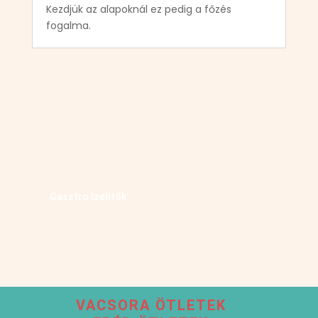
Kezdjük az alapoknál ez pedig a főzés
fogalma.
Kövess minket facebookon
Gasztro Ízelítők
VACSORA ÖTLETEK