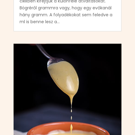
cikkben kifejtjük a különféle átváltásokat.
Bögréről grammra vagy, hogy egy evőkanál
hány gramm. A folyadékokat sem feledve a
ml is benne lesz a...