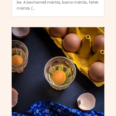
be. A bechamell mártás, barna mártás, fehér
mártás (...