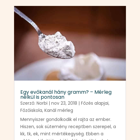
Egy evőkanál hány gramm? – Mérleg
nélkül is pontosan
Szerző:
Norbi
|
nov 23, 2018
|
Főzés alapjai
,
Főzőiskola
,
Kanál mérleg
Mennyiszer gondolkodik el rajta az ember.
Hiszen, sok sütemény receptben szerepel, a
kk, tk, ek, mint mértékegység. Ebben a