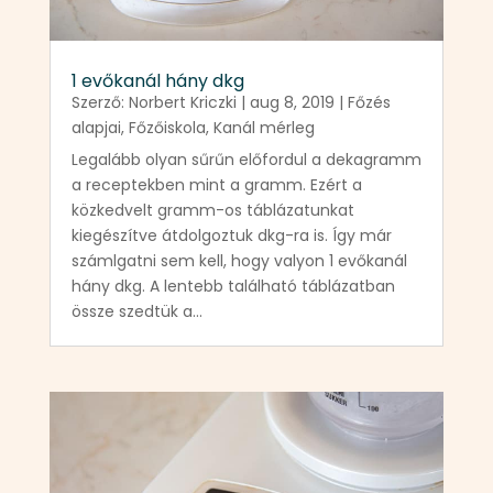
1 evőkanál hány dkg
Szerző:
Norbert Kriczki
|
aug 8, 2019
|
Főzés
alapjai
,
Főzőiskola
,
Kanál mérleg
Legalább olyan sűrűn előfordul a dekagramm
a receptekben mint a gramm. Ezért a
közkedvelt gramm-os táblázatunkat
kiegészítve átdolgoztuk dkg-ra is. Így már
számlgatni sem kell, hogy valyon 1 evőkanál
hány dkg. A lentebb található táblázatban
össze szedtük a...