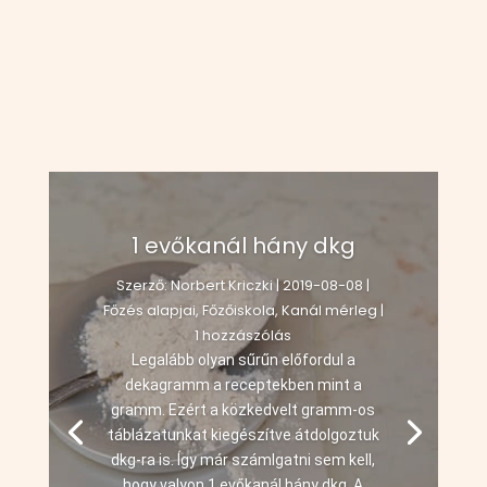
1 evőkanál hány dkg
Szerző:
Norbert Kriczki
|
2019-08-08
|
Főzés alapjai
,
Főzőiskola
,
Kanál mérleg
|
1 hozzászólás
Legalább olyan sűrűn előfordul a
dekagramm a receptekben mint a
gramm. Ezért a közkedvelt gramm-os
táblázatunkat kiegészítve átdolgoztuk
dkg-ra is. Így már számlgatni sem kell,
hogy valyon 1 evőkanál hány dkg. A