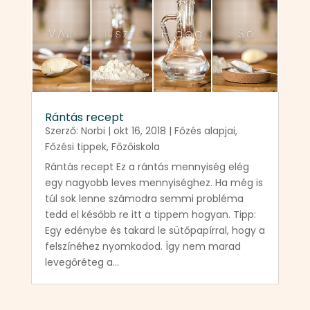
Rántás recept
Szerző:
Norbi
|
okt 16, 2018
|
Főzés alapjai
,
Főzési tippek
,
Főzőiskola
Rántás recept Ez a rántás mennyiség elég
egy nagyobb leves mennyiséghez. Ha még is
túl sok lenne számodra semmi probléma
tedd el később re itt a tippem hogyan. Tipp:
Egy edénybe és takard le sütőpapírral, hogy a
felszínéhez nyomkodod. Így nem marad
levegőréteg a...