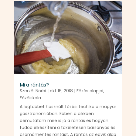
Mi a rántás?
Szerző:
Norbi
|
okt 16, 2018
|
Főzés alapjai
,
Főzőiskola
A legtöbbet használt főzési techika a magyar
gasztronómiában. Ebben a cikkben
bemutatom mire is jó a rántás és hogyan
tudod elkészíteni a tökéletesen bársonyos és
csomómentes rántást. A rántás az egyik alap