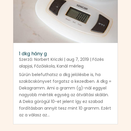
1 dkg hány g
Szerző:
Norbert Kriczki
|
aug 7, 2019
|
Főzés
alapjai
,
Főzőiskola
,
Kanál mérleg
Sűrűn belefuthatsz a dkg jelölésbe is, ha
szakácskönyvet forgatsz a kezedben. A dkg =
Dekagramm. Ami a gramm (g)-nál eggyel
nagyobb mérték egység az átváltási skálán.
A Deka görögül 10-et jelent így ez szabad
fordításban annyit tesz mint 10 gramm. Ezért
az a válasz az...