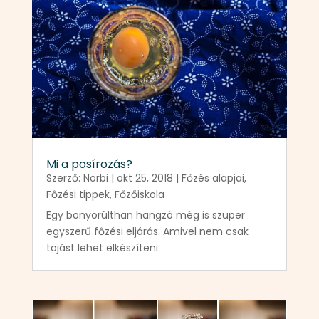
Mi a posírozás?
Szerző:
Norbi
|
okt 25, 2018
|
Főzés alapjai
,
Főzési tippek
,
Főzőiskola
Egy bonyorúlthan hangzó még is szuper
egyszerű főzési eljárás. Amivel nem csak
tojást lehet elkészíteni.