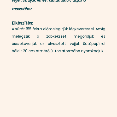
tejjel forraljuk fel és miután kihűlt, adjuk a
masszához
Elkészítés:
A sütőt 155 fokra előmelegítjük légkeveréssel. Amíg
melegszik a zabkekszet megőröljük és
összekeverjük az olvasztott vajjal. Sütőpapírral
bélelt 20 cm átmérőjű tortaformába nyomkodjuk.