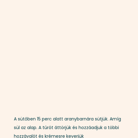
A sütőben 15 perc alatt aranybarnára sütjük. Amíg
sül az alap. A túrót áttörjük és hozzáadjuk a többi
hozzávalót és krémesre keverjük