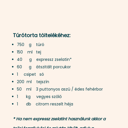
Túrótorta töltelékéhez:
750 g túró
150 ml tej
40 g expressz zselatin*
60 g átszitált porcukor
1 csipet só
200 ml tejszín
50 ml
3 puttonyos aszú
/ édes fehérbor
1 kg vegyes szőlő
1 db citrom reszelt héja
* Ha nem expressz zselatint használunk akkor a