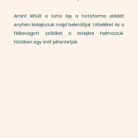
Amint kihűlt a torta lap a tortaforma oldalát
enyhén kiolajozzuk majd beletöltjük tölteléket és a
félbevágott szőlőket a tetejére halmozzuk.
Hűtőben egy órát pihentetjük.