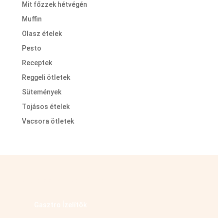
Mit főzzek hétvégén
Muffin
Olasz ételek
Pesto
Receptek
Reggeli ötletek
Sütemények
Tojásos ételek
Vacsora ötletek
Kövess minket facebookon
Gasztro Ízelítők