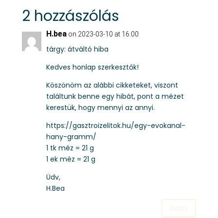
2 hozzászólás
H.bea
on 2023-03-10 at 16:00
tárgy: átváltó hiba
Kedves honlap szerkesztők!
Köszönöm az alábbi cikketeket, viszont
találtunk benne egy hibát, pont a mézet
kerestük, hogy mennyi az annyi.
https://gasztroizelitok.hu/egy-evokanal-
hany-gramm/
1 tk méz = 21 g
1 ek méz = 21 g
Üdv,
H.Bea
Reply