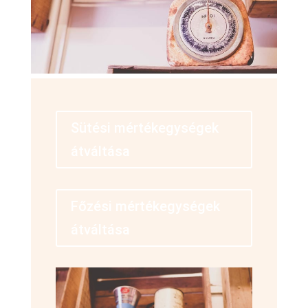
Sütési mértékegységek
átváltása
Főzési mértékegységek
átváltása