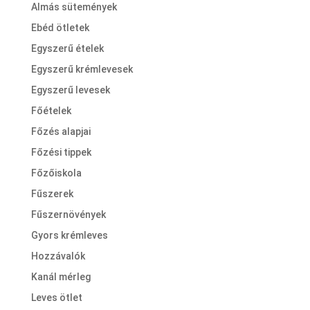
Almás sütemények
Ebéd ötletek
Egyszerű ételek
Egyszerű krémlevesek
Egyszerű levesek
Főételek
Főzés alapjai
Főzési tippek
Főzőiskola
Fűszerek
Fűszernövények
Gyors krémleves
Hozzávalók
Kanál mérleg
Leves ötlet