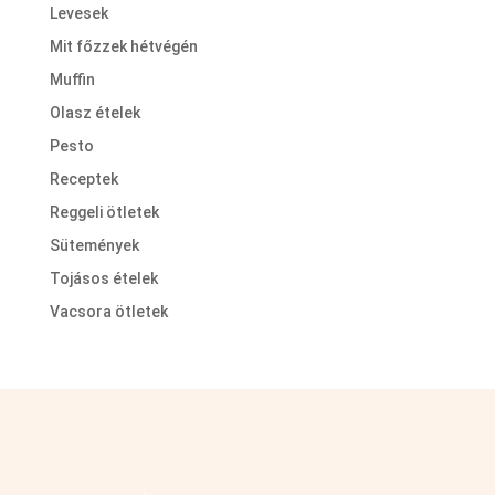
Levesek
Mit főzzek hétvégén
Muffin
Olasz ételek
Pesto
Receptek
Reggeli ötletek
Sütemények
Tojásos ételek
Vacsora ötletek
Kövess minket facebookon