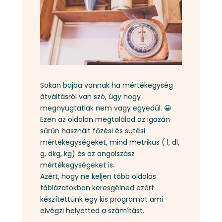
Sokan bajba vannak ha mértékegység
átváltásról van szó, úgy hogy
megnyugtatlak nem vagy egyedül. 😀
Ezen az oldalon megtalálod az igazán
sűrűn használt főzési és sütési
mértékegységeket, mind metrikus ( l, dl,
g, dkg, kg) és az angolszász
mértékegységeket is.
Azért, hogy ne keljen több oldalas
táblázatokban keresgélned ezért
készítettünk egy kis programot ami
elvégzi helyetted a számítást.