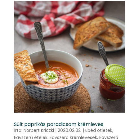
Sült paprikás paradicsom krémleves
írta:
Norbert Kriczki
|
2020.02.02.
|
Ebéd ötletek
,
Egyszerű ételek
,
Egyszerű krémlevesek
,
Egyszerű