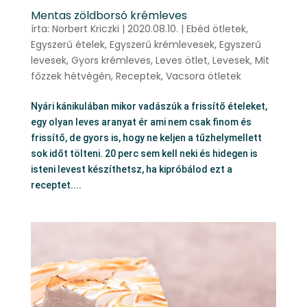
Mentas zöldborsó krémleves
írta:
Norbert Kriczki
|
2020.08.10.
|
Ebéd ötletek
,
Egyszerű ételek
,
Egyszerű krémlevesek
,
Egyszerű
levesek
,
Gyors krémleves
,
Leves ötlet
,
Levesek
,
Mit
főzzek hétvégén
,
Receptek
,
Vacsora ötletek
Nyári kánikulában mikor vadászúk a frissítő ételeket,
egy olyan leves aranyat ér ami nem csak finom és
frissítő, de gyors is, hogy ne keljen a tűzhelymellett
sok időt tölteni. 20 perc sem kell neki és hidegen is
isteni levest készíthetsz, ha kipróbálod ezt a
receptet....