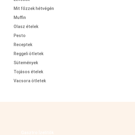
Mit főzzek hétvégén
Muffin
Olasz ételek
Pesto
Receptek
Reggeli ötletek
Sütemények
Tojásos ételek
Vacsora ötletek
Kövess minket facebookon
Gasztro Ízelítők