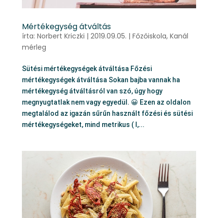
Mértékegység átváltás
írta:
Norbert Kriczki
|
2019.09.05.
|
Főzőiskola
,
Kanál
mérleg
Sütési mértékegységek átváltása Főzési
mértékegységek átváltása Sokan bajba vannak ha
mértékegység átváltásról van szó, úgy hogy
megnyugtatlak nem vagy egyedül. 😀 Ezen az oldalon
megtalálod az igazán sűrűn használt főzési és sütési
mértékegységeket, mind metrikus ( l,...