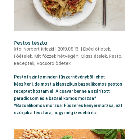
Pestos tészta
írta:
Norbert Kriczki
|
2019.08.16.
|
Ebéd ötletek
,
Főételek
,
Mit főzzek hétvégén
,
Olasz ételek
,
Pesto
,
Receptek
,
Vacsora ötletek
Pestot szinte minden fűszernövényből lehet
készíteni, de most a klasszikus bazsalikomos pestos
receptet hoztam el. A csavar benne a szárított
paradicsom és a bazsalikomos morzsa*
*Bazsalikomos morzsa: Fűszeres kenyérmorzsa, ezt
szórjak a tésztára, hogy még ízesebb és...