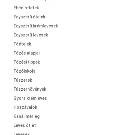
Ebéd ötletek
Egyszerű ételek
Egyszerű krémlevesek
Egyszerű levesek
Főételek
Főzés alapjai
Főzési tippek
Főzőiskola
Fűszerek
Fűszernövények
Gyors krémleves
Hozzávalók
Kanál mérleg
Leves ötlet
Levesek