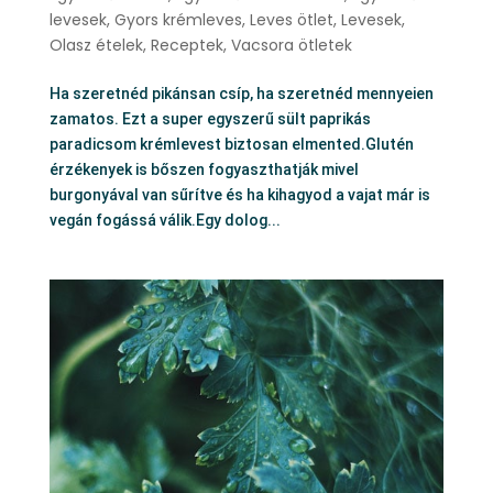
levesek
,
Gyors krémleves
,
Leves ötlet
,
Levesek
,
Olasz ételek
,
Receptek
,
Vacsora ötletek
Ha szeretnéd pikánsan csíp, ha szeretnéd mennyeien
zamatos. Ezt a super egyszerű sült paprikás
paradicsom krémlevest biztosan elmented.Glutén
érzékenyek is bőszen fogyaszthatják mivel
burgonyával van sűrítve és ha kihagyod a vajat már is
vegán fogássá válik.Egy dolog...