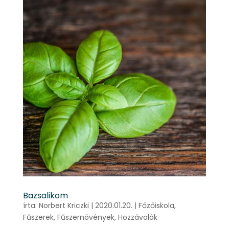
Bazsalikom
írta:
Norbert Kriczki
|
2020.01.20.
|
Főzőiskola
,
Fűszerek
,
Fűszernövények
,
Hozzávalók