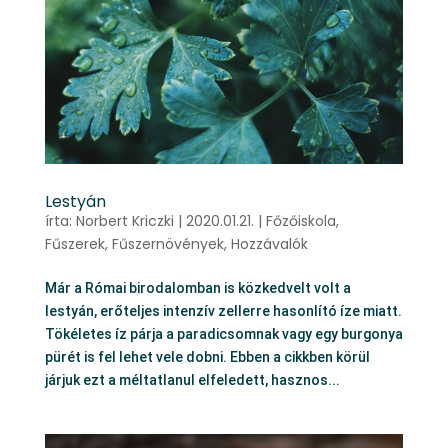
Lestyán
írta:
Norbert Kriczki
|
2020.01.21.
|
Főzőiskola
,
Fűszerek
,
Fűszernövények
,
Hozzávalók
Már a Római birodalomban is közkedvelt volt a
lestyán, erőteljes intenzív zellerre hasonlító íze miatt.
Tökéletes íz párja a paradicsomnak vagy egy burgonya
pürét is fel lehet vele dobni. Ebben a cikkben körül
járjuk ezt a méltatlanul elfeledett, hasznos...