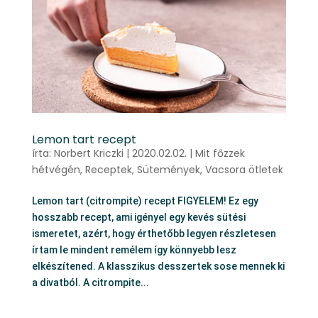
Lemon tart recept
írta:
Norbert Kriczki
|
2020.02.02.
|
Mit főzzek
hétvégén
,
Receptek
,
Sütemények
,
Vacsora ötletek
Lemon tart (citrompite) recept FIGYELEM! Ez egy
hosszabb recept, ami igényel egy kevés sütési
ismeretet, azért, hogy érthetőbb legyen részletesen
írtam le mindent remélem így könnyebb lesz
elkészítened. A klasszikus desszertek sose mennek ki
a divatból. A citrompite...