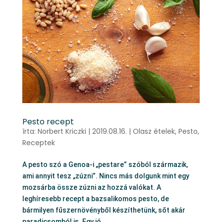
Pesto recept
írta:
Norbert Kriczki
|
2019.08.16.
|
Olasz ételek
,
Pesto
,
Receptek
A pesto szó a Genoa-i „pestare” szóból származik,
ami annyit tesz „zúzni”. Nincs más dolgunk mint egy
mozsárba össze zúzni az hozzá valókat. A
leghíresebb recept a bazsalikomos pesto, de
bármilyen fűszernövényből készíthetünk, sőt akár
paradicsomból is. Egy jó...