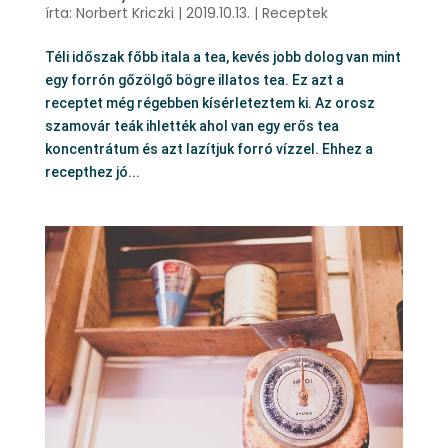
írta:
Norbert Kriczki
|
2019.10.13.
|
Receptek
Téli időszak főbb itala a tea, kevés jobb dolog van mint
egy forrón gőzölgő bögre illatos tea. Ez azt a
receptet még régebben kísérleteztem ki. Az orosz
szamovár teák ihlették ahol van egy erős tea
koncentrátum és azt lazítjuk forró vízzel. Ehhez a
recepthez jó...